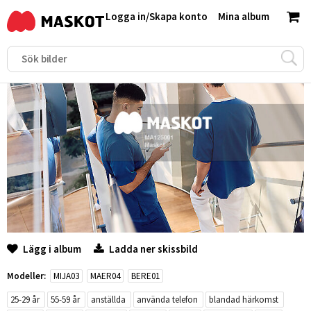
Logga in
/
Skapa konto
Mina album
Lägg i album
Ladda ner skissbild
Modeller:
MIJA03
MAER04
BERE01
25-29 år
55-59 år
anställda
använda telefon
blandad härkomst