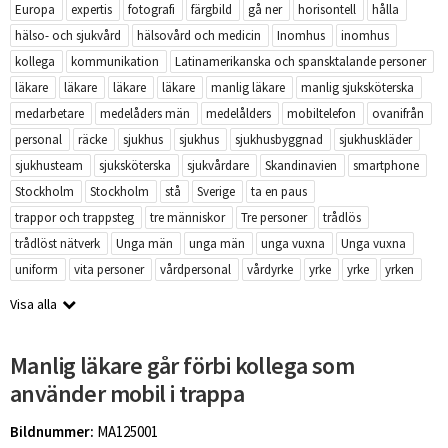
Europa
expertis
fotografi
färgbild
gå ner
horisontell
hålla
hälso- och sjukvård
hälsovård och medicin
Inomhus
inomhus
kollega
kommunikation
Latinamerikanska och spansktalande personer
läkare
läkare
läkare
läkare
manlig läkare
manlig sjuksköterska
medarbetare
medelåders män
medelålders
mobiltelefon
ovanifrån
personal
räcke
sjukhus
sjukhus
sjukhusbyggnad
sjukhuskläder
sjukhusteam
sjuksköterska
sjukvårdare
Skandinavien
smartphone
Stockholm
Stockholm
stå
Sverige
ta en paus
trappor och trappsteg
tre människor
Tre personer
trådlös
trådlöst nätverk
Unga män
unga män
unga vuxna
Unga vuxna
uniform
vita personer
vårdpersonal
vårdyrke
yrke
yrke
yrken
Visa alla
Manlig läkare går förbi kollega som
använder mobil i trappa
Bildnummer:
MA125001