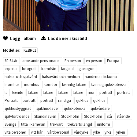
Lägg i album
Ladda ner skissbild
Modeller:
KEBR01
60-64 år
arbetande pensionärer
En person
en person
Europa
expertis
fotografi
framifrån
färgbild
glasögon
hälso- och sjukvård
hälsovård och medicin
händerna i fickorna
Inomhus
inomhus
korridor
kvinnlig läkare
kvinnlig sjuksköterska
le
leende
läkare
läkare
läkare
läkare
mur
porträtt
porträtt
Porträtt
porträtt
porträtt
randiga
sjukhus
sjukhus
sjukhusbyggnad
sjukhuskläder
sjuksköterska
sjukvårdare
självförtroende
Skandinavien
Stockholm
Stockholm
stå
stående
Sverige
titta i kameran
trekvart
trekvarts längd
uniform
vita personer
vitt hår
vårdpersonal
vårdyrke
yrke
yrke
yrken