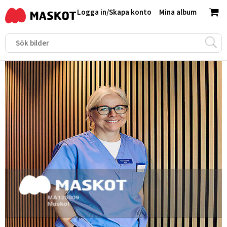
Logga in
/
Skapa konto
Mina album