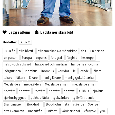
Lägg i album
Ladda ner skissbild
Modeller:
DEBR01
30-34 år
afro hårstil
afroamerikanska människor
dag
En person
en person
Europa
expertis
fotografi
färgbild
helkropp
hälso- och sjukvård
hälsovård och medicin
händerna i fickorna
i förgrunden
Inomhus
inomhus
korridor
le
leende
läkare
läkare
läkare
läkare
manlig läkare
manlig sjuksköterska
Medelålders
medelålders
Medelålders män
medelålders män
porträtt
porträtt
Porträtt
porträtt
porträtt
sjukhus
sjukhus
sjukhusbyggnad
sjukhuskläder
sjukvårdare
självförtroende
Skandinavien
Stockholm
Stockholm
stå
stående
Sverige
titta i kameran
underifrån
uniform
vårdpersonal
vårdyrke
yrke