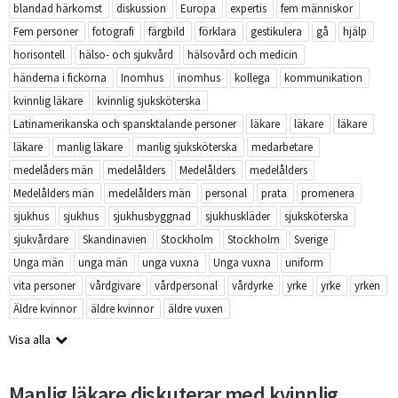
blandad härkomst
diskussion
Europa
expertis
fem människor
Fem personer
fotografi
färgbild
förklara
gestikulera
gå
hjälp
horisontell
hälso- och sjukvård
hälsovård och medicin
händerna i fickorna
Inomhus
inomhus
kollega
kommunikation
kvinnlig läkare
kvinnlig sjuksköterska
Latinamerikanska och spansktalande personer
läkare
läkare
läkare
läkare
manlig läkare
manlig sjuksköterska
medarbetare
medelåders män
medelålders
Medelålders
medelålders
Medelålders män
medelålders män
personal
prata
promenera
sjukhus
sjukhus
sjukhusbyggnad
sjukhuskläder
sjuksköterska
sjukvårdare
Skandinavien
Stockholm
Stockholm
Sverige
Unga män
unga män
unga vuxna
Unga vuxna
uniform
vita personer
vårdgivare
vårdpersonal
vårdyrke
yrke
yrke
yrken
Äldre kvinnor
äldre kvinnor
äldre vuxen
Visa alla
Manlig läkare diskuterar med kvinnlig