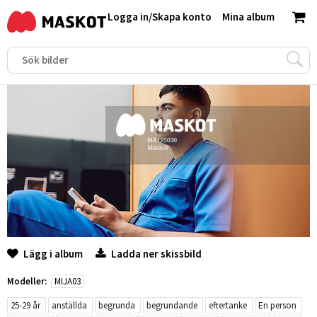
Logga in
/
Skapa konto
Mina album
Lägg i album
Ladda ner skissbild
Modeller:
MIJA03
25-29 år
anställda
begrunda
begrundande
eftertanke
En person