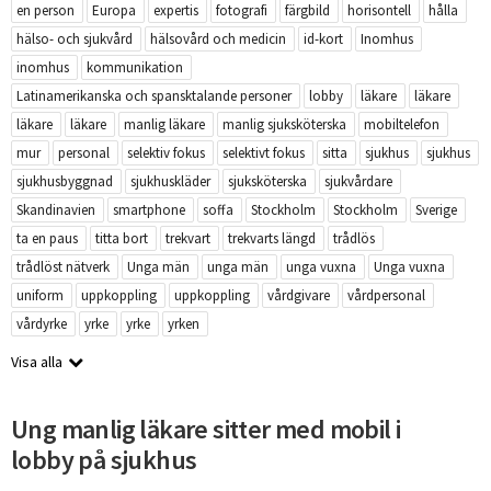
en person
Europa
expertis
fotografi
färgbild
horisontell
hålla
hälso- och sjukvård
hälsovård och medicin
id-kort
Inomhus
inomhus
kommunikation
Latinamerikanska och spansktalande personer
lobby
läkare
läkare
läkare
läkare
manlig läkare
manlig sjuksköterska
mobiltelefon
mur
personal
selektiv fokus
selektivt fokus
sitta
sjukhus
sjukhus
sjukhusbyggnad
sjukhuskläder
sjuksköterska
sjukvårdare
Skandinavien
smartphone
soffa
Stockholm
Stockholm
Sverige
ta en paus
titta bort
trekvart
trekvarts längd
trådlös
trådlöst nätverk
Unga män
unga män
unga vuxna
Unga vuxna
uniform
uppkoppling
uppkoppling
vårdgivare
vårdpersonal
vårdyrke
yrke
yrke
yrken
Visa alla
Ung manlig läkare sitter med mobil i
lobby på sjukhus