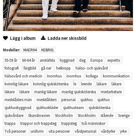
Lägg i album
Ladda ner skissbild
Modeller:
MAER04
KEBR01
55-59 år
60-64 år
anställda
byggnad
dag
Europa
expertis
fotografi
färgbild
gå ner
helkropp
hälso- och sjukvård
hälsovård och medicin
Inomhus
inomhus
kollega
kommunikation
kvinnlig läkare
kvinnlig sjuksköterska
le
leende
läkare
läkare
läkare
läkare
manlig läkare
manlig sjuksköterska
medarbetare
medelåders män
medelålders
personal
sjukhus
sjukhus
sjukhusbyggnad
sjukhuskläder
sjukhusteam
sjuksköterska
sjukvårdare
Skandinavien
Stockholm
Stockholm
stående
Sverige
trappa
trappor och trappsteg
trappsteg
två människor
Två personer
uniform
vita personer
vårdpersonal
vårdyrke
yrke