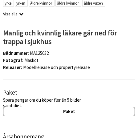
yrke
yrken
Äldre kvinnor
äldre kvinnor
äldre vuxen
Visa alla
Manlig och kvinnlig läkare går ned för
trappa i sjukhus
Bildnummer:
MA125032
Fotograf:
Maskot
Releaser:
Modellrelease och propertyrelease
Paket
Spara pengar om du köper fler än 5 bilder
samtidigt.
Paket
Årsabonnemang