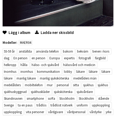
Lägg i album
Ladda ner skissbild
Modeller:
MAER04
55-59 år
anställda
använda telefon
bakom
bekväm
benen i kors
dag
En person
en person
Europa
expertis
fotografi
färgbild
helkropp
hålla
hälso- och sjukvård
hälsovård och medicin
Inomhus
inomhus
kommunikation
lobby
läkare
läkare
läkare
läkare
manlig läkare
manlig sjuksköterska
medelåders män
medelålders
mobiltelefon
mur
personal
sitta
sjukhus
sjukhus
sjukhusbyggnad
sjukhuskläder
sjuksköterska
sjukvårdare
Skandinavien
smartphone
soffa
Stockholm
Stockholm
stående
Sverige
ta en paus
trådlös
trådlöst nätverk
uniform
uppkoppling
uppkoppling
vita personer
vårdgivare
vårdpersonal
vårdyrke
yrke