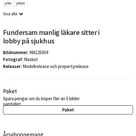
yrke
yrken
Visa alla
Fundersam manlig läkare sitter i
lobby på sjukhus
Bildnummer:
MA125034
Fotograf:
Maskot
Releaser:
Modellrelease och propertyrelease
Paket
Spara pengar om du köper fler än 5 bilder
samtidigt.
Paket
Årsabonnemang