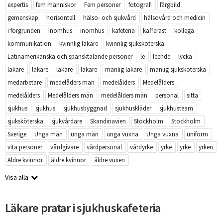
expertis
fem människor
Fem personer
fotografi
färgbild
gemenskap
horisontell
hälso- och sjukvård
hälsovård och medicin
i förgrunden
Inomhus
inomhus
kafeteria
kafferast
kollega
kommunikation
kvinnlig läkare
kvinnlig sjuksköterska
Latinamerikanska och spansktalande personer
le
leende
lycka
läkare
läkare
läkare
läkare
manlig läkare
manlig sjuksköterska
medarbetare
medelåders män
medelålders
Medelålders
medelålders
Medelålders män
medelålders män
personal
sitta
sjukhus
sjukhus
sjukhusbyggnad
sjukhuskläder
sjukhusteam
sjuksköterska
sjukvårdare
Skandinavien
Stockholm
Stockholm
Sverige
Unga män
unga män
unga vuxna
Unga vuxna
uniform
vita personer
vårdgivare
vårdpersonal
vårdyrke
yrke
yrke
yrken
Äldre kvinnor
äldre kvinnor
äldre vuxen
Visa alla
Läkare pratar i sjukhuskafeteria