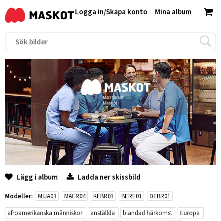
Logga in
/
Skapa konto
Mina album
Lägg i album
Ladda ner skissbild
Modeller:
MIJA03
MAER04
KEBR01
BERE01
DEBR01
afroamerikanska människor
anställda
blandad härkomst
Europa