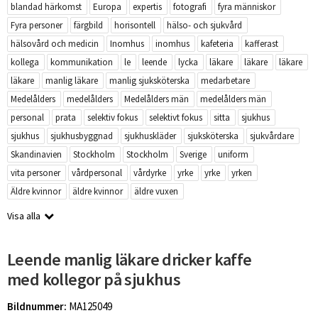
blandad härkomst
Europa
expertis
fotografi
fyra människor
Fyra personer
färgbild
horisontell
hälso- och sjukvård
hälsovård och medicin
Inomhus
inomhus
kafeteria
kafferast
kollega
kommunikation
le
leende
lycka
läkare
läkare
läkare
läkare
manlig läkare
manlig sjuksköterska
medarbetare
Medelålders
medelålders
Medelålders män
medelålders män
personal
prata
selektiv fokus
selektivt fokus
sitta
sjukhus
sjukhus
sjukhusbyggnad
sjukhuskläder
sjuksköterska
sjukvårdare
Skandinavien
Stockholm
Stockholm
Sverige
uniform
vita personer
vårdpersonal
vårdyrke
yrke
yrke
yrken
Äldre kvinnor
äldre kvinnor
äldre vuxen
Visa alla
Leende manlig läkare dricker kaffe
med kollegor på sjukhus
Bildnummer:
MA125049