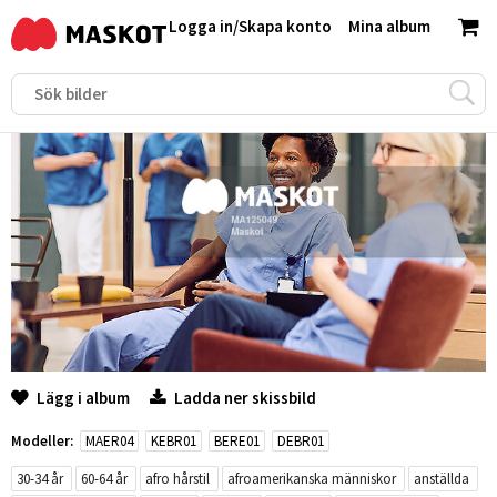
Logga in
/
Skapa konto
Mina album
Lägg i album
Ladda ner skissbild
Modeller:
MAER04
KEBR01
BERE01
DEBR01
30-34 år
60-64 år
afro hårstil
afroamerikanska människor
anställda