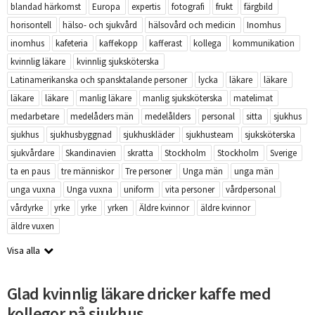
blandad härkomst
Europa
expertis
fotografi
frukt
färgbild
horisontell
hälso- och sjukvård
hälsovård och medicin
Inomhus
inomhus
kafeteria
kaffekopp
kafferast
kollega
kommunikation
kvinnlig läkare
kvinnlig sjuksköterska
Latinamerikanska och spansktalande personer
lycka
läkare
läkare
läkare
läkare
manlig läkare
manlig sjuksköterska
matelimat
medarbetare
medelåders män
medelålders
personal
sitta
sjukhus
sjukhus
sjukhusbyggnad
sjukhuskläder
sjukhusteam
sjuksköterska
sjukvårdare
Skandinavien
skratta
Stockholm
Stockholm
Sverige
ta en paus
tre människor
Tre personer
Unga män
unga män
unga vuxna
Unga vuxna
uniform
vita personer
vårdpersonal
vårdyrke
yrke
yrke
yrken
Äldre kvinnor
äldre kvinnor
äldre vuxen
Visa alla
Glad kvinnlig läkare dricker kaffe med
kollegor på sjukhus