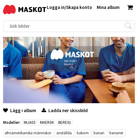
Logga in
/
Skapa konto
Mina album
Lägg i album
Ladda ner skissbild
Modeller:
MIJA03
MAER04
BERE01
afroamerikanska människor
anställda
bakom
banan
bananer