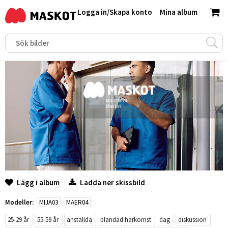
Logga in
/
Skapa konto
Mina album
Lägg i album
Ladda ner skissbild
Modeller:
MIJA03
MAER04
25-29 år
55-59 år
anställda
blandad härkomst
dag
diskussion