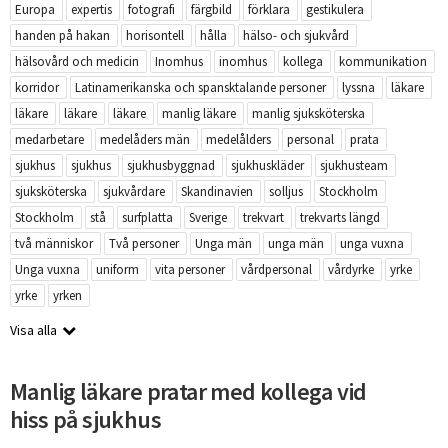
Europa
expertis
fotografi
färgbild
förklara
gestikulera
handen på hakan
horisontell
hålla
hälso- och sjukvård
hälsovård och medicin
Inomhus
inomhus
kollega
kommunikation
korridor
Latinamerikanska och spansktalande personer
lyssna
läkare
läkare
läkare
läkare
manlig läkare
manlig sjuksköterska
medarbetare
medelåders män
medelålders
personal
prata
sjukhus
sjukhus
sjukhusbyggnad
sjukhuskläder
sjukhusteam
sjuksköterska
sjukvårdare
Skandinavien
solljus
Stockholm
Stockholm
stå
surfplatta
Sverige
trekvart
trekvarts längd
två människor
Två personer
Unga män
unga män
unga vuxna
Unga vuxna
uniform
vita personer
vårdpersonal
vårdyrke
yrke
yrke
yrken
Visa alla
Manlig läkare pratar med kollega vid
hiss på sjukhus