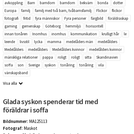
avkoppling
Barn
barndom
barndom
bekväm
bonda
dotter
Europa
familj
familj med två barn, tvåbarnsfamilj
Flickor
flickor
fotografi
fritid
fyra människor
Fyra personer
färgbild
föräldraskap
gaming
gemenskap
Göteborg
hemmiljö
horisontell
innan tonåren
Inomhus
inomhus
kommunikation
krulligt hår
le
leende
livsstil
lycka
mamma
medelåders män
medelålders
Medelålders
medelålders
Medelålders kvinnor
medelålders kvinnor
mänskliga relationer
pappa
roligt
roligt
sitta
Skandinavien
soffa
son
Sverige
syskon
tonåring
tonåring
vila
vänskapsband
Visa alla
Glada syskon spenderar tid med
föräldrar i soffa
Bildnummer:
MA125113
Fotograf:
Maskot