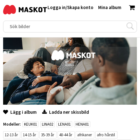
Logga in
/
Skapa konto
Mina album
Lägg i album
Ladda ner skissbild
Modeller:
KEUK01
LINA02
LENA01
HENA01
12-13 år
14-15 år
35-39 år
40-44 år
afrikaner
afro hårstil