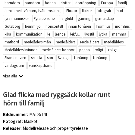
barndom
barndom
bonda
dotter
dörröppning
Europa
familj
familj med två barn, tvåbarnsfamilj
Flickor
flickor
fotografi
fritid
fyra människor
Fyra personer
färgbild
gaming
gemenskap
Göteborg
hemmiljö
horisontell
innan tonåren
Inomhus
inomhus
kika
kommunikation
le
leende
lekfull
livsstil
lycka
mamma
matbord
medelåders män
medelålders
Medelålders
medelålders
Medelålders kvinnor
medelålders kvinnor
pappa
roligt
roligt
Skandinavien
skratta
son
Sverige
tonåring
tonåring
vardagsrum
vänskapsband
Visa alla
Glad flicka med ryggsäck kollar runt
hörn till familj
Bildnummer:
MA125141
Fotograf:
Maskot
Releaser:
Modellrelease och propertyrelease