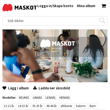
Logga in
/
Skapa konto
Mina album
Lägg i album
Ladda ner skissbild
Modeller:
KEUK01
LINA02
LENA01
HENA01
12-13 år
14-15 år
35-39 år
40-44 år
afrikaner
bakom
Barn