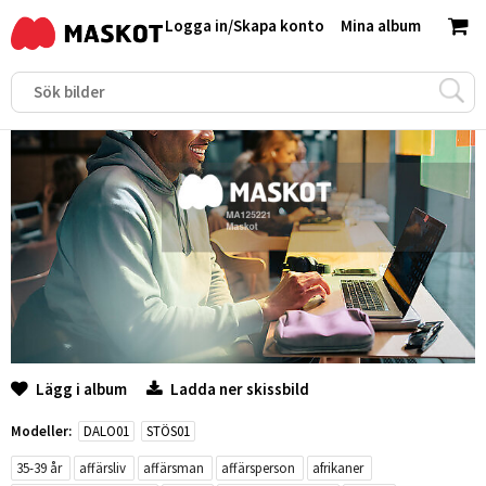
Logga in
/
Skapa konto
Mina album
Lägg i album
Ladda ner skissbild
Modeller:
DALO01
STÖS01
35-39 år
affärsliv
affärsman
affärsperson
afrikaner