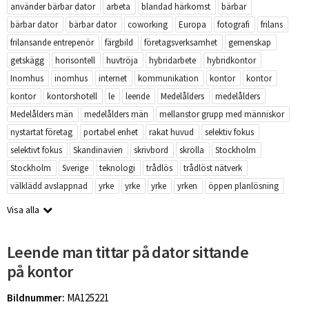
använder bärbar dator
arbeta
blandad härkomst
bärbar
bärbar dator
bärbar dator
coworking
Europa
fotografi
frilans
frilansande entrepenör
färgbild
företagsverksamhet
gemenskap
getskägg
horisontell
huvtröja
hybridarbete
hybridkontor
Inomhus
inomhus
internet
kommunikation
kontor
kontor
kontor
kontorshotell
le
leende
Medelålders
medelålders
Medelålders män
medelålders män
mellanstor grupp med människor
nystartat företag
portabel enhet
rakat huvud
selektiv fokus
selektivt fokus
Skandinavien
skrivbord
skrolla
Stockholm
Stockholm
Sverige
teknologi
trådlös
trådlöst nätverk
välklädd avslappnad
yrke
yrke
yrke
yrken
öppen planlösning
Visa alla
Leende man tittar på dator sittande
på kontor
Bildnummer:
MA125221