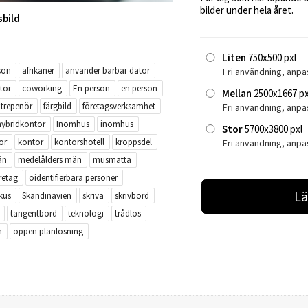
bilder under hela året.
sbild
Liten
750x500 pxl
son
afrikaner
använder bärbar dator
Fri användning, anpa
tor
coworking
En person
en person
Mellan
2500x1667 px
ntrepenör
färgbild
företagsverksamhet
Fri användning, anp
hybridkontor
Inomhus
inomhus
Stor
5700x3800 pxl
or
kontor
kontorshotell
kroppsdel
Fri användning, anpa
än
medelålders män
musmatta
retag
oidentifierbara personer
Lä
okus
Skandinavien
skriva
skrivbord
tangentbord
teknologi
trådlös
n
öppen planlösning