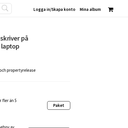
Logga in
/
Skapa konto
Mina album
skriver på
 laptop
 och propertyrelease
 fler än 5
Paket
behov av