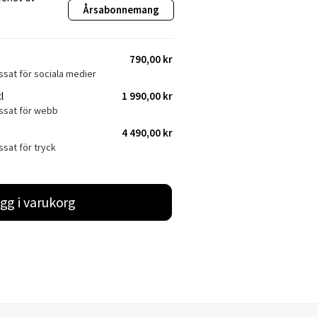
Årsabonnemang
790,00 kr
ssat för sociala medier
l
1 990,00 kr
assat för webb
4 490,00 kr
ssat för tryck
gg i varukorg