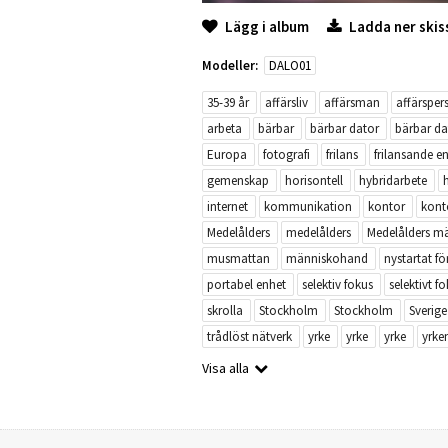
Lägg i album
Ladda ner skis
Modeller:
DALO01
35-39 år
affärsliv
affärsman
affärsper
arbeta
bärbar
bärbar dator
bärbar da
Europa
fotografi
frilans
frilansande e
gemenskap
horisontell
hybridarbete
internet
kommunikation
kontor
kont
Medelålders
medelålders
Medelålders m
musmattan
människohand
nystartat fö
portabel enhet
selektiv fokus
selektivt f
skrolla
Stockholm
Stockholm
Sverige
trådlöst nätverk
yrke
yrke
yrke
yrke
Visa alla