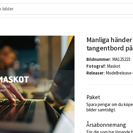
Manliga händer 
tangentbord på
Bildnummer:
MA125223
Fotograf:
Maskot
Releaser:
Modellrelease
Paket
Spara pengar om du köper
bilder samtidigt.
Årsabonnemang
För dig som har löpande 