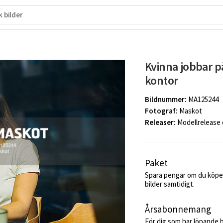
Kvinna jobbar p
kontor
Bildnummer:
MA125244
Fotograf:
Maskot
Releaser:
Modellrelease
Paket
Spara pengar om du köper
bilder samtidigt.
Årsabonnemang
För dig som har löpande 