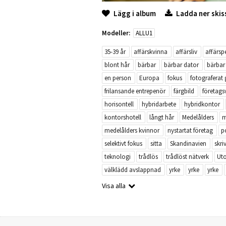
Lägg i album
Ladda ner skis
Modeller:
ALLU1
35-39 år
affärskvinna
affärsliv
affärsp
blont hår
bärbar
bärbar dator
bärbar
en person
Europa
fokus
fotograferat
frilansande entrepenör
färgbild
företag
horisontell
hybridarbete
hybridkontor
kontorshotell
långt hår
Medelålders
m
medelålders kvinnor
nystartat företag
p
selektivt fokus
sitta
Skandinavien
skri
teknologi
trådlös
trådlöst nätverk
Ut
välklädd avslappnad
yrke
yrke
yrke
Visa alla