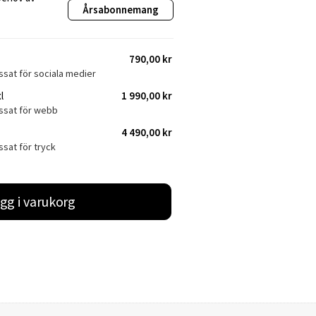
Årsabonnemang
790,00 kr
ssat för sociala medier
l
1 990,00 kr
assat för webb
4 490,00 kr
ssat för tryck
gg i varukorg