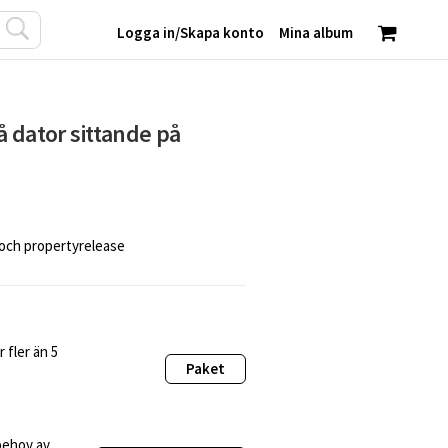
Logga in
/
Skapa konto
Mina album
å dator sittande på
 och propertyrelease
 fler än 5
Paket
behov av