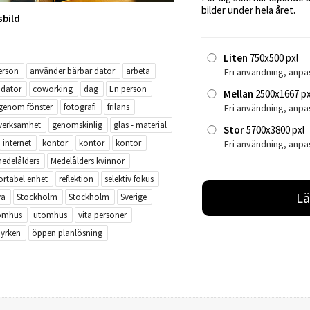
bilder under hela året.
sbild
Liten
750x500 pxl
erson
använder bärbar dator
arbeta
Fri användning, anpa
 dator
coworking
dag
En person
Mellan
2500x1667 px
 genom fönster
fotografi
frilans
Fri användning, anp
sverksamhet
genomskinlig
glas - material
Stor
5700x3800 pxl
internet
kontor
kontor
kontor
Fri användning, anpa
edelålders
Medelålders kvinnor
ortabel enhet
reflektion
selektiv fokus
Lä
va
Stockholm
Stockholm
Sverige
omhus
utomhus
vita personer
yrken
öppen planlösning