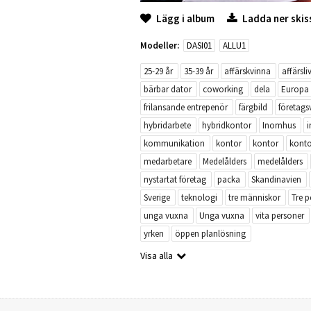
Lägg i album
Ladda ner skis
Modeller:
DASI01
ALLU1
25-29 år
35-39 år
affärskvinna
affärsli
bärbar dator
coworking
dela
Europa
frilansande entrepenör
färgbild
företag
hybridarbete
hybridkontor
Inomhus
kommunikation
kontor
kontor
konto
medarbetare
Medelålders
medelålders
nystartat företag
packa
Skandinavien
Sverige
teknologi
tre människor
Tre p
unga vuxna
Unga vuxna
vita personer
yrken
öppen planlösning
Visa alla