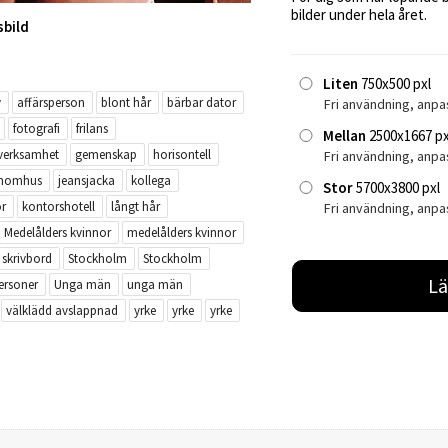
bilder under hela året.
sbild
Liten
750x500 pxl
v
affärsperson
blont hår
bärbar dator
Fri användning, anpa
fotografi
frilans
Mellan
2500x1667 px
sverksamhet
gemenskap
horisontell
Fri användning, anp
inomhus
jeansjacka
kollega
Stor
5700x3800 pxl
r
kontorshotell
långt hår
Fri användning, anpa
Medelålders kvinnor
medelålders kvinnor
skrivbord
Stockholm
Stockholm
Lä
ersoner
Unga män
unga män
välklädd avslappnad
yrke
yrke
yrke