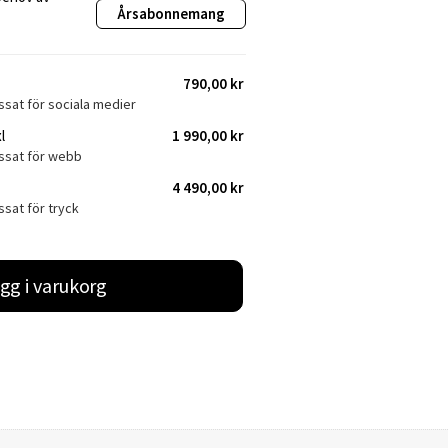
Årsabonnemang
790,00 kr
ssat för sociala medier
l
1 990,00 kr
assat för webb
4 490,00 kr
ssat för tryck
gg i varukorg