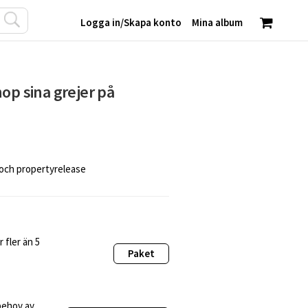
Logga in
/
Skapa konto
Mina album
op sina grejer på
 och propertyrelease
 fler än 5
Paket
behov av