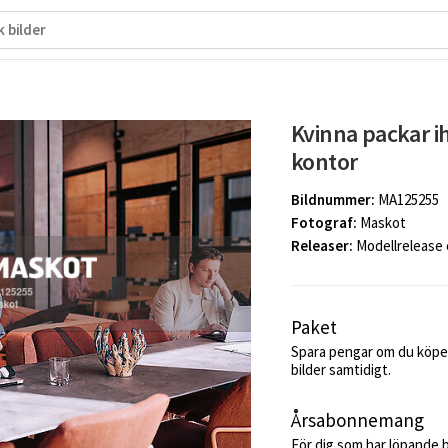
Kvinna packar ih
kontor
Bildnummer:
MA125255
Fotograf:
Maskot
Releaser:
Modellrelease
Paket
Spara pengar om du köper
bilder samtidigt.
Årsabonnemang
För dig som har löpande 