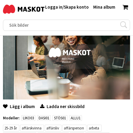
Logga in
/
Skapa konto
Mina album
Lägg i album
Ladda ner skissbild
Modeller:
LIKO03
DASI01
STÖS01
ALLU1
25-29 år
affärskvinna
affärsliv
affärsperson
arbeta