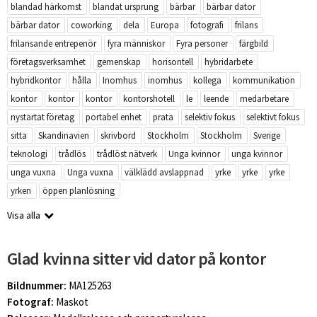
blandad härkomst
blandat ursprung
bärbar
bärbar dator
bärbar dator
coworking
dela
Europa
fotografi
frilans
frilansande entrepenör
fyra människor
Fyra personer
färgbild
företagsverksamhet
gemenskap
horisontell
hybridarbete
hybridkontor
hålla
Inomhus
inomhus
kollega
kommunikation
kontor
kontor
kontor
kontorshotell
le
leende
medarbetare
nystartat företag
portabel enhet
prata
selektiv fokus
selektivt fokus
sitta
Skandinavien
skrivbord
Stockholm
Stockholm
Sverige
teknologi
trådlös
trådlöst nätverk
Unga kvinnor
unga kvinnor
unga vuxna
Unga vuxna
välklädd avslappnad
yrke
yrke
yrke
yrken
öppen planlösning
Visa alla
Glad kvinna sitter vid dator på kontor
Bildnummer:
MA125263
Fotograf:
Maskot