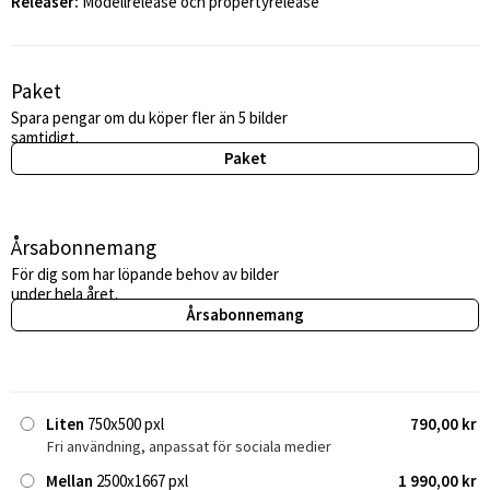
Releaser:
Modellrelease och propertyrelease
Paket
Spara pengar om du köper fler än 5 bilder
samtidigt.
Paket
Årsabonnemang
För dig som har löpande behov av bilder
under hela året.
Årsabonnemang
Liten
750x500 pxl
790,00 kr
Fri användning, anpassat för sociala medier
Mellan
2500x1667 pxl
1 990,00 kr