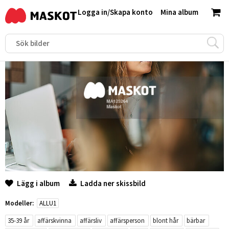
Logga in
/
Skapa konto
Mina album
Lägg i album
Ladda ner skissbild
Modeller:
ALLU1
35-39 år
affärskvinna
affärsliv
affärsperson
blont hår
bärbar