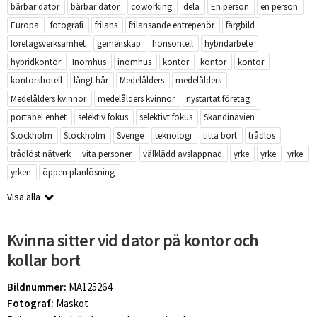
bärbar dator
bärbar dator
coworking
dela
En person
en person
Europa
fotografi
frilans
frilansande entrepenör
färgbild
företagsverksamhet
gemenskap
horisontell
hybridarbete
hybridkontor
Inomhus
inomhus
kontor
kontor
kontor
kontorshotell
långt hår
Medelålders
medelålders
Medelålders kvinnor
medelålders kvinnor
nystartat företag
portabel enhet
selektiv fokus
selektivt fokus
Skandinavien
Stockholm
Stockholm
Sverige
teknologi
titta bort
trådlös
trådlöst nätverk
vita personer
välklädd avslappnad
yrke
yrke
yrke
yrken
öppen planlösning
Visa alla
Kvinna sitter vid dator på kontor och
kollar bort
Bildnummer:
MA125264
Fotograf:
Maskot