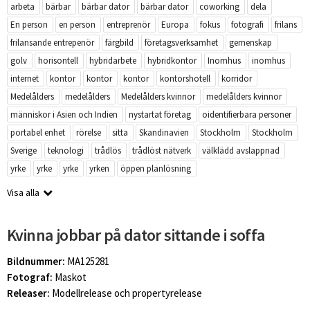
arbeta
bärbar
bärbar dator
bärbar dator
coworking
dela
En person
en person
entreprenör
Europa
fokus
fotografi
frilans
frilansande entrepenör
färgbild
företagsverksamhet
gemenskap
golv
horisontell
hybridarbete
hybridkontor
Inomhus
inomhus
internet
kontor
kontor
kontor
kontorshotell
korridor
Medelålders
medelålders
Medelålders kvinnor
medelålders kvinnor
människor i Asien och Indien
nystartat företag
oidentifierbara personer
portabel enhet
rörelse
sitta
Skandinavien
Stockholm
Stockholm
Sverige
teknologi
trådlös
trådlöst nätverk
välklädd avslappnad
yrke
yrke
yrke
yrken
öppen planlösning
Visa alla
Kvinna jobbar på dator sittande i soffa
Bildnummer:
MA125281
Fotograf:
Maskot
Releaser:
Modellrelease och propertyrelease