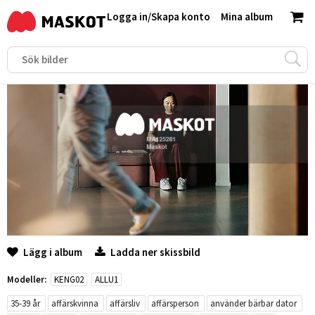
Logga in
/
Skapa konto
Mina album
Lägg i album
Ladda ner skissbild
Modeller:
KENG02
ALLU1
35-39 år
affärskvinna
affärsliv
affärsperson
använder bärbar dator