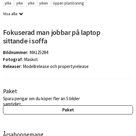
yrke
yrke
yrke
yrken
öppen planlösning
Visa alla
Fokuserad man jobbar på laptop
sittande i soffa
Bildnummer:
MA125284
Fotograf:
Maskot
Releaser:
Modellrelease och propertyrelease
Paket
Spara pengar om du köper fler än 5 bilder
samtidigt.
Paket
Årsabonnemang