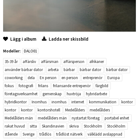
Lägg i album
Ladda ner skissbild
Modeller:
DALO01
35-39 år
affärsliv
affärsman
affärsperson
afrikaner
använder bärbar dator
arbeta
bärbar
bärbar dator
bärbar dator
coworking
dela
En person
en person
entreprenör
Europa
fokus
fotografi
frilans
frilansande entrepenör
färgbild
företagsverksamhet
gemenskap
huvtröja
hybridarbete
hybridkontor
Inomhus
inomhus
internet
kommunikation
kontor
kontor
kontor
kontorshotell
Medelålders
medelålders
Medelålders män
medelålders män
nystartat företag
portabel enhet
rakat huvud
sitta
Skandinavien
skriva
Stockholm
Stockholm
stående
Sverige
trådlös
trådlöst nätverk
välklädd avslappnad