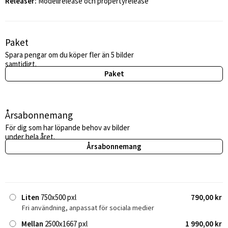
Releaser:
Modellrelease och propertyrelease
Paket
Spara pengar om du köper fler än 5 bilder
samtidigt.
Paket
Årsabonnemang
För dig som har löpande behov av bilder
under hela året.
Årsabonnemang
Liten
750x500 pxl
790,00 kr
Fri användning, anpassat för sociala medier
Mellan
2500x1667 pxl
1 990,00 kr