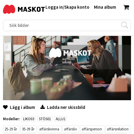
Logga in
/
Skapa konto
Mina album
Lägg i album
Ladda ner skissbild
Modeller:
LIKO03
STÖS01
ALLU1
25-29 år
35-39 år
affärskvinna
affärsliv
affärsperson
affärsrelation