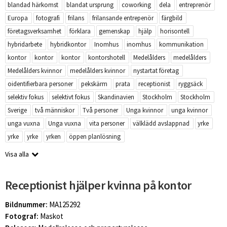
blandad härkomst
blandat ursprung
coworking
dela
entreprenör
Europa
fotografi
frilans
frilansande entrepenör
färgbild
företagsverksamhet
förklara
gemenskap
hjälp
horisontell
hybridarbete
hybridkontor
Inomhus
inomhus
kommunikation
kontor
kontor
kontor
kontorshotell
Medelålders
medelålders
Medelålders kvinnor
medelålders kvinnor
nystartat företag
oidentifierbara personer
pekskärm
prata
receptionist
ryggsäck
selektiv fokus
selektivt fokus
Skandinavien
Stockholm
Stockholm
Sverige
två människor
Två personer
Unga kvinnor
unga kvinnor
unga vuxna
Unga vuxna
vita personer
välklädd avslappnad
yrke
yrke
yrke
yrken
öppen planlösning
Visa alla
Receptionist hjälper kvinna på kontor
Bildnummer:
MA125292
Fotograf:
Maskot