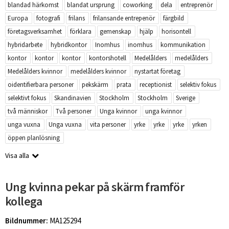
blandad härkomst
blandat ursprung
coworking
dela
entreprenör
Europa
fotografi
frilans
frilansande entrepenör
färgbild
företagsverksamhet
förklara
gemenskap
hjälp
horisontell
hybridarbete
hybridkontor
Inomhus
inomhus
kommunikation
kontor
kontor
kontor
kontorshotell
Medelålders
medelålders
Medelålders kvinnor
medelålders kvinnor
nystartat företag
oidentifierbara personer
pekskärm
prata
receptionist
selektiv fokus
selektivt fokus
Skandinavien
Stockholm
Stockholm
Sverige
två människor
Två personer
Unga kvinnor
unga kvinnor
unga vuxna
Unga vuxna
vita personer
yrke
yrke
yrke
yrken
öppen planlösning
Visa alla
Ung kvinna pekar på skärm framför
kollega
Bildnummer:
MA125294