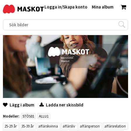
Logga in
/
Skapa konto
Mina album
Lägg i album
Ladda ner skissbild
Modeller:
STÖS01
ALLU1
25-29 år
35-39 år
affärskvinna
affärsliv
affärsperson
affärsrelation