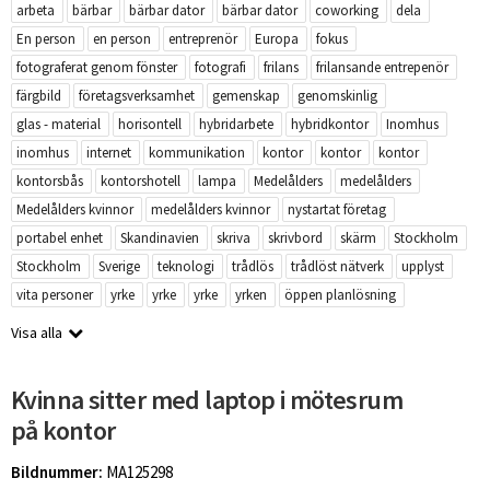
arbeta
bärbar
bärbar dator
bärbar dator
coworking
dela
En person
en person
entreprenör
Europa
fokus
fotograferat genom fönster
fotografi
frilans
frilansande entrepenör
färgbild
företagsverksamhet
gemenskap
genomskinlig
glas - material
horisontell
hybridarbete
hybridkontor
Inomhus
inomhus
internet
kommunikation
kontor
kontor
kontor
kontorsbås
kontorshotell
lampa
Medelålders
medelålders
Medelålders kvinnor
medelålders kvinnor
nystartat företag
portabel enhet
Skandinavien
skriva
skrivbord
skärm
Stockholm
Stockholm
Sverige
teknologi
trådlös
trådlöst nätverk
upplyst
vita personer
yrke
yrke
yrke
yrken
öppen planlösning
Visa alla
Kvinna sitter med laptop i mötesrum
på kontor
Bildnummer:
MA125298