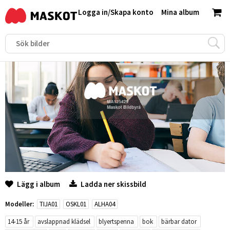
Logga in
/
Skapa konto
Mina album
Lägg i album
Ladda ner skissbild
Modeller:
TIJA01
OSKL01
ALHA04
14-15 år
avslappnad klädsel
blyertspenna
bok
bärbar dator