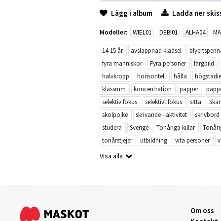
Lägg i album
Ladda ner skis
Modeller:
WIEL01
DEBI01
ALHA04
MA
14-15 år
avslappnad klädsel
blyertspenn
fyra människor
Fyra personer
färgbild
halvkropp
horisontell
hålla
högstadi
klassrum
koncentration
papper
papp
selektiv fokus
selektivt fokus
sitta
Skan
skolpojke
skrivande - aktivitet
skrivbord
studera
Sverige
Tonåriga killar
Tonårig
tonårstjejer
utbildning
vita personer
v
Visa alla
Om oss