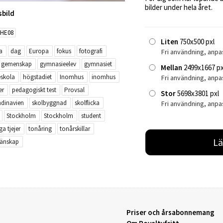
bilder under hela året.
sbild
HE08
Liten
750x500 pxl
a
dag
Europa
fokus
fotografi
Fri användning, anpa
gemenskap
gymnasieelev
gymnasiet
Mellan
2499x1667 px
eskola
högstadiet
Inomhus
inomhus
Fri användning, anp
er
pedagogiskt test
Provsal
Stor
5698x3801 pxl
dinavien
skolbyggnad
skolflicka
Fri användning, anpa
Stockholm
Stockholm
student
a tjejer
tonåring
tonårskillar
Lä
änskap
Priser och årsabonnemang