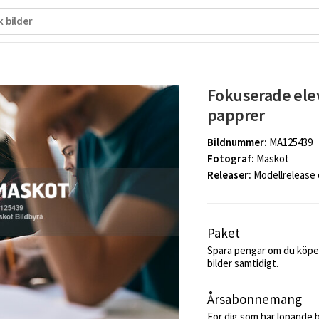
Fokuserade elev
papprer
Bildnummer:
MA125439
Fotograf:
Maskot
Releaser:
Modellrelease
Paket
Spara pengar om du köper
bilder samtidigt.
Årsabonnemang
För dig som har löpande 