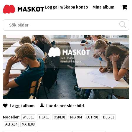
Logga in
/
Skapa konto
Mina album
Lägg i album
Ladda ner skissbild
Modeller:
WIEL01
TIJA01
OSKL01
MIBR04
LUTR01
DEBI01
ALHA04
MAHE08