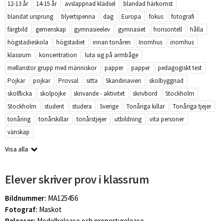
12-13 år
14-15 år
avslappnad klädsel
blandad härkomst
blandat ursprung
blyertspenna
dag
Europa
fokus
fotografi
färgbild
gemenskap
gymnasieelev
gymnasiet
horisontell
hålla
högstadieskola
högstadiet
innan tonåren
Inomhus
inomhus
klassrum
koncentration
luta sig på armbåge
mellanstor grupp med människor
papper
papper
pedagogiskt test
Pojkar
pojkar
Provsal
sitta
Skandinavien
skolbyggnad
skolflicka
skolpojke
skrivande - aktivitet
skrivbord
Stockholm
Stockholm
student
studera
Sverige
Tonåriga killar
Tonåriga tjejer
tonåring
tonårskillar
tonårstjejer
utbildning
vita personer
vänskap
Visa alla
Elever skriver prov i klassrum
Bildnummer:
MA125456
Fotograf:
Maskot
Releaser:
Modellrelease och propertyrelease