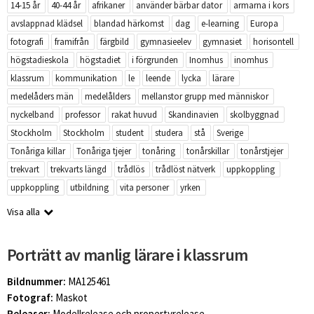
14-15 år
40-44 år
afrikaner
använder bärbar dator
armarna i kors
avslappnad klädsel
blandad härkomst
dag
e-learning
Europa
fotografi
framifrån
färgbild
gymnasieelev
gymnasiet
horisontell
högstadieskola
högstadiet
i förgrunden
Inomhus
inomhus
klassrum
kommunikation
le
leende
lycka
lärare
medelåders män
medelålders
mellanstor grupp med människor
nyckelband
professor
rakat huvud
Skandinavien
skolbyggnad
Stockholm
Stockholm
student
studera
stå
Sverige
Tonåriga killar
Tonåriga tjejer
tonåring
tonårskillar
tonårstjejer
trekvart
trekvarts längd
trådlös
trådlöst nätverk
uppkoppling
uppkoppling
utbildning
vita personer
yrken
Visa alla
Porträtt av manlig lärare i klassrum
Bildnummer:
MA125461
Fotograf:
Maskot
Releaser:
Modellrelease och propertyrelease