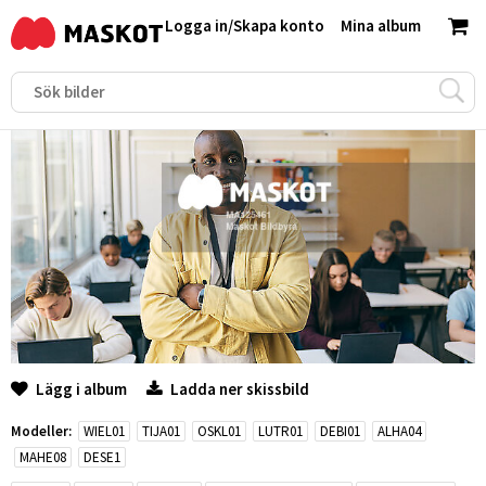
Logga in
/
Skapa konto
Mina album
Lägg i album
Ladda ner skissbild
Modeller:
WIEL01
TIJA01
OSKL01
LUTR01
DEBI01
ALHA04
MAHE08
DESE1