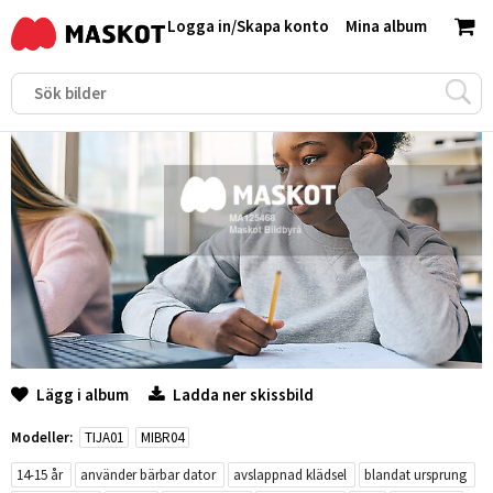
Logga in
/
Skapa konto
Mina album
Lägg i album
Ladda ner skissbild
Modeller:
TIJA01
MIBR04
14-15 år
använder bärbar dator
avslappnad klädsel
blandat ursprung