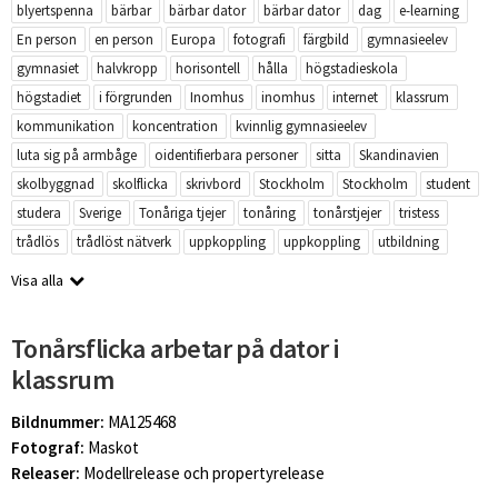
blyertspenna
bärbar
bärbar dator
bärbar dator
dag
e-learning
En person
en person
Europa
fotografi
färgbild
gymnasieelev
gymnasiet
halvkropp
horisontell
hålla
högstadieskola
högstadiet
i förgrunden
Inomhus
inomhus
internet
klassrum
kommunikation
koncentration
kvinnlig gymnasieelev
luta sig på armbåge
oidentifierbara personer
sitta
Skandinavien
skolbyggnad
skolflicka
skrivbord
Stockholm
Stockholm
student
studera
Sverige
Tonåriga tjejer
tonåring
tonårstjejer
tristess
trådlös
trådlöst nätverk
uppkoppling
uppkoppling
utbildning
Visa alla
Tonårsflicka arbetar på dator i
klassrum
Bildnummer:
MA125468
Fotograf:
Maskot
Releaser:
Modellrelease och propertyrelease