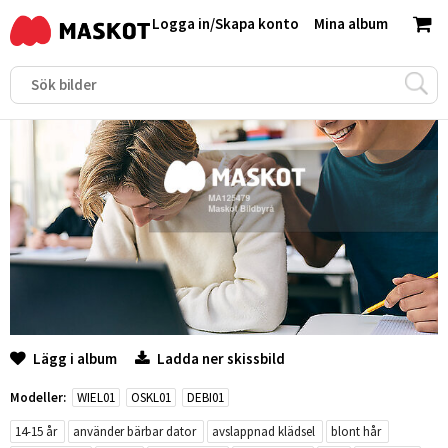
Logga in
/
Skapa konto
Mina album
Lägg i album
Ladda ner skissbild
Modeller:
WIEL01
OSKL01
DEBI01
14-15 år
använder bärbar dator
avslappnad klädsel
blont hår