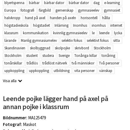
blyertspenna
bärbar
bärbar dator
bärbar dator
dag
e-learning
Europa
fotografi
färgbild
gemenskap
gymnasieelev
gymnasiet
halvkropp
hand på axel
handen på axeln
horisontell
hålla
högstadieskola
högstadiet
Inlärning
Inomhus
inomhus
internet
klassrum
kommunikation
kvinnlig gymnasieelev
le
leende
lycka
lärande
Manlig gymnasiumelev
selektiv fokus
selektivt fokus
sitta
Skandinavien
skolbyggnad
skolpojke
skrivbord
Stockholm
Stockholm
student
studera
Sverige
Tonåriga killar
tonåring
tonårskillar
trådlös
trådlöst nätverk
två människor
Två personer
uppkoppling
uppkoppling
utbildning
vita personer
vänskap
Visa alla
Leende pojke lägger hand på axel på
annan pojke i klassrum
Bildnummer:
MA125479
Fotograf:
Maskot