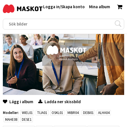
Logga in
/
Skapa konto
Mina album
Lägg i album
Ladda ner skissbild
Modeller:
WIEL01
TIJA01
OSKL01
MIBR04
DEBI01
ALHA04
MAHE08
DESE1