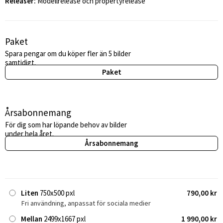
Releaser:
Modellrelease och propertyrelease
Paket
Spara pengar om du köper fler än 5 bilder
samtidigt.
Paket
Årsabonnemang
För dig som har löpande behov av bilder
under hela året.
Årsabonnemang
Liten
750x500 pxl
790,00 kr
Fri användning, anpassat för sociala medier
Mellan
2499x1667 pxl
1 990,00 kr