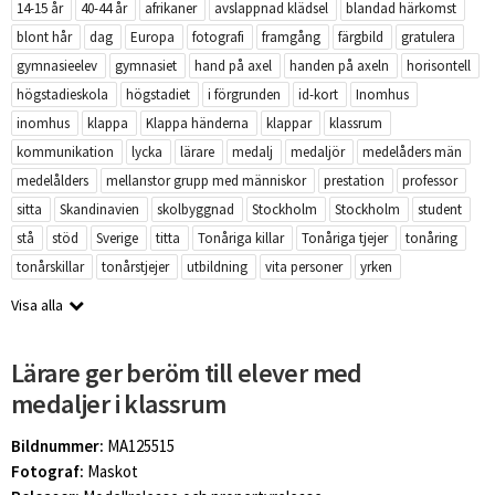
14-15 år
40-44 år
afrikaner
avslappnad klädsel
blandad härkomst
blont hår
dag
Europa
fotografi
framgång
färgbild
gratulera
gymnasieelev
gymnasiet
hand på axel
handen på axeln
horisontell
högstadieskola
högstadiet
i förgrunden
id-kort
Inomhus
inomhus
klappa
Klappa händerna
klappar
klassrum
kommunikation
lycka
lärare
medalj
medaljör
medelåders män
medelålders
mellanstor grupp med människor
prestation
professor
sitta
Skandinavien
skolbyggnad
Stockholm
Stockholm
student
stå
stöd
Sverige
titta
Tonåriga killar
Tonåriga tjejer
tonåring
tonårskillar
tonårstjejer
utbildning
vita personer
yrken
Visa alla
Lärare ger beröm till elever med
medaljer i klassrum
Bildnummer:
MA125515
Fotograf:
Maskot