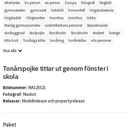
eftertanke
En person
en person
Europa
fotografi
färgbild
gymnasieelev
gymnasiet
halvbild
horisontell
högstadieskola
högstadiet
i förgrunden
Inomhus
inomhus
lobby
Manlig gymnasiumelev
oidentifierbara personer
Skandinavien
skolbyggnad
skolpojke
Stockholm
Stockholm
student
Sverige
titta bort
Tonåriga killar
tonåring
tonårskillar
vita personer
Visa alla
Tonårspojke tittar ut genom fönster i
skola
Bildnummer:
MA125521
Fotograf:
Maskot
Releaser:
Modellrelease och propertyrelease
Paket