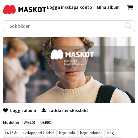
Logga in
/
Skapa konto
Mina album
Lägg i album
Ladda ner skissbild
Modeller:
WIEL01
DEBI01
14-15 år
avslappnad klädsel
begrunda
begrundande
dag