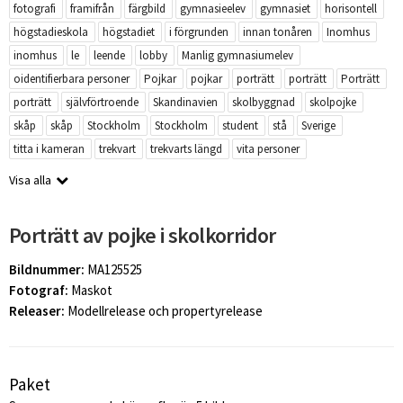
fotografi
framifrån
färgbild
gymnasieelev
gymnasiet
horisontell
högstadieskola
högstadiet
i förgrunden
innan tonåren
Inomhus
inomhus
le
leende
lobby
Manlig gymnasiumelev
oidentifierbara personer
Pojkar
pojkar
porträtt
porträtt
Porträtt
porträtt
självförtroende
Skandinavien
skolbyggnad
skolpojke
skåp
skåp
Stockholm
Stockholm
student
stå
Sverige
titta i kameran
trekvart
trekvarts längd
vita personer
Visa alla
Porträtt av pojke i skolkorridor
Bildnummer:
MA125525
Fotograf:
Maskot
Releaser:
Modellrelease och propertyrelease
Paket