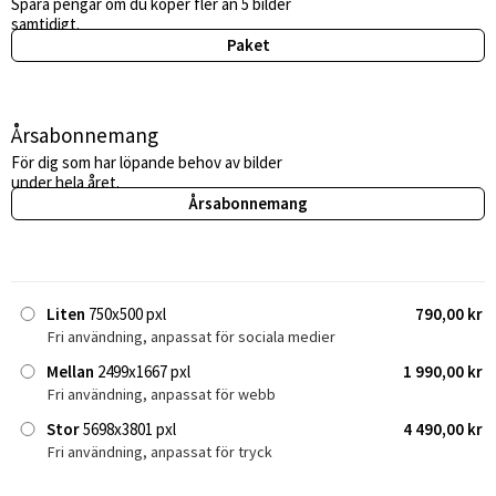
Spara pengar om du köper fler än 5 bilder
samtidigt.
Paket
Årsabonnemang
För dig som har löpande behov av bilder
under hela året.
Årsabonnemang
Liten
750x500 pxl
790,00 kr
Fri användning, anpassat för sociala medier
Mellan
2499x1667 pxl
1 990,00 kr
Fri användning, anpassat för webb
Stor
5698x3801 pxl
4 490,00 kr
Fri användning, anpassat för tryck