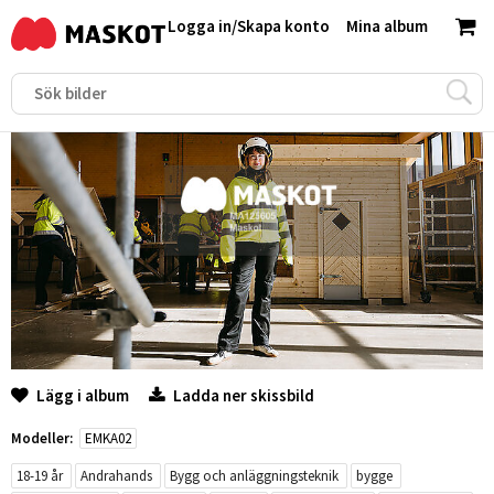
Logga in
/
Skapa konto
Mina album
Lägg i album
Ladda ner skissbild
Modeller:
EMKA02
18-19 år
Andrahands
Bygg och anläggningsteknik
bygge