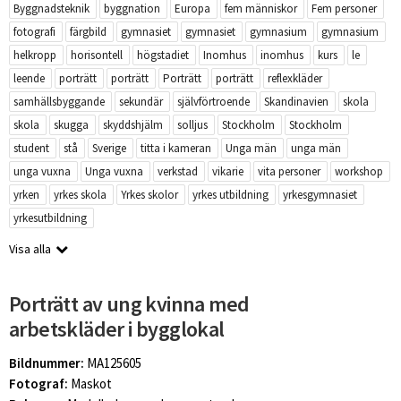
Byggnadsteknik
byggnation
Europa
fem människor
Fem personer
fotografi
färgbild
gymnasiet
gymnasiet
gymnasium
gymnasium
helkropp
horisontell
högstadiet
Inomhus
inomhus
kurs
le
leende
porträtt
porträtt
Porträtt
porträtt
reflexkläder
samhällsbyggande
sekundär
självförtroende
Skandinavien
skola
skola
skugga
skyddshjälm
solljus
Stockholm
Stockholm
student
stå
Sverige
titta i kameran
Unga män
unga män
unga vuxna
Unga vuxna
verkstad
vikarie
vita personer
workshop
yrken
yrkes skola
Yrkes skolor
yrkes utbildning
yrkesgymnasiet
yrkesutbildning
Visa alla
Porträtt av ung kvinna med
arbetskläder i bygglokal
Bildnummer:
MA125605
Fotograf:
Maskot