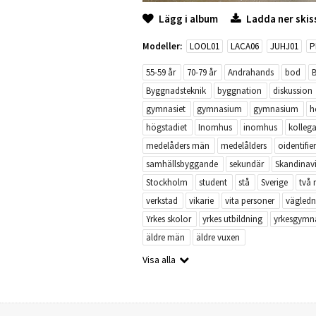
Lägg i album
Ladda ner skis
Modeller:
LOOL01
LACA06
JUHJ01
P
55-59 år
70-79 år
Andrahands
bod
B
Byggnadsteknik
byggnation
diskussion
gymnasiet
gymnasium
gymnasium
h
högstadiet
Inomhus
inomhus
kolleg
medelåders män
medelålders
oidentifie
samhällsbyggande
sekundär
Skandinav
Stockholm
student
stå
Sverige
två 
verkstad
vikarie
vita personer
vägledn
Yrkes skolor
yrkes utbildning
yrkesgymna
äldre män
äldre vuxen
Visa alla