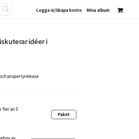
Logga in
/
Skapa konto
Mina album
iskuterar idéer i
 och propertyrelease
 fler än 5
Paket
behov av