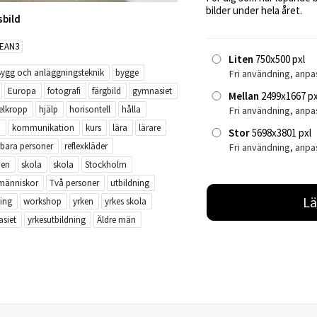
bilder under hela året.
sbild
EAN3
Liten
750x500 pxl
ygg och anläggningsteknik
bygge
Fri användning, anpa
Europa
fotografi
färgbild
gymnasiet
Mellan
2499x1667 px
elkropp
hjälp
horisontell
hålla
Fri användning, anp
a
kommunikation
kurs
lära
lärare
Stor
5698x3801 pxl
rbara personer
reflexkläder
Fri användning, anpa
ien
skola
skola
Stockholm
människor
Två personer
utbildning
Lä
ing
workshop
yrken
yrkes skola
siet
yrkesutbildning
Äldre män