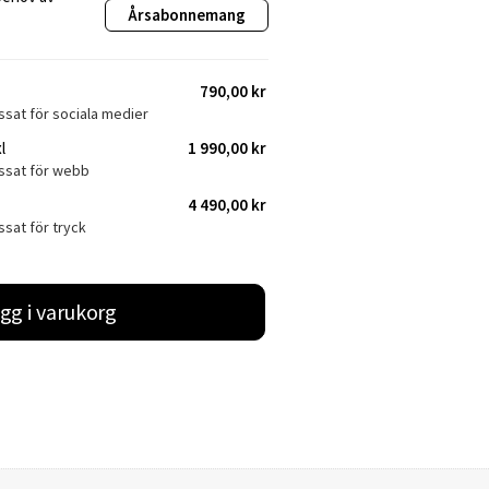
Årsabonnemang
790,00 kr
ssat för sociala medier
l
1 990,00 kr
assat för webb
4 490,00 kr
ssat för tryck
gg i varukorg