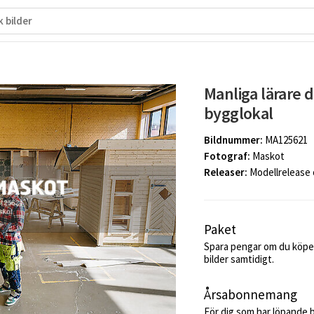
Manliga lärare d
bygglokal
Bildnummer:
MA125621
Fotograf:
Maskot
Releaser:
Modellrelease
Paket
Spara pengar om du köper
bilder samtidigt.
Årsabonnemang
För dig som har löpande 