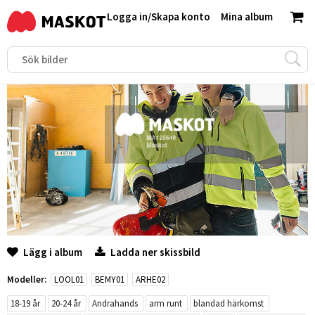
Logga in
/
Skapa konto
Mina album
Lägg i album
Ladda ner skissbild
Modeller:
LOOL01
BEMY01
ARHE02
18-19 år
20-24 år
Andrahands
arm runt
blandad härkomst