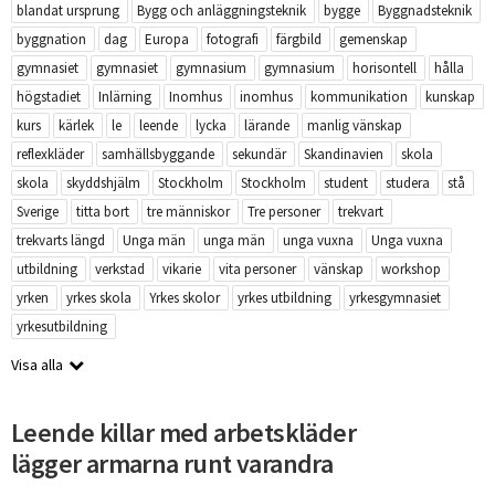
blandat ursprung
Bygg och anläggningsteknik
bygge
Byggnadsteknik
byggnation
dag
Europa
fotografi
färgbild
gemenskap
gymnasiet
gymnasiet
gymnasium
gymnasium
horisontell
hålla
högstadiet
Inlärning
Inomhus
inomhus
kommunikation
kunskap
kurs
kärlek
le
leende
lycka
lärande
manlig vänskap
reflexkläder
samhällsbyggande
sekundär
Skandinavien
skola
skola
skyddshjälm
Stockholm
Stockholm
student
studera
stå
Sverige
titta bort
tre människor
Tre personer
trekvart
trekvarts längd
Unga män
unga män
unga vuxna
Unga vuxna
utbildning
verkstad
vikarie
vita personer
vänskap
workshop
yrken
yrkes skola
Yrkes skolor
yrkes utbildning
yrkesgymnasiet
yrkesutbildning
Visa alla
Leende killar med arbetskläder
lägger armarna runt varandra