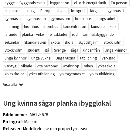
bygge
Byggnadsteknik
byggnation
el- och energiteknik
En person
en person
energi
Europa
fokus
fotografi
färgbild
gymnasiet
gymnasiet
gymnasium
gymnasium
horisontell
högstadiet
Inlärning
Inomhus
inomhus
koncentration
kunskap
kurs
lärande
planka - virke
reflexkläder
röd
samhällsbyggande
sekundär
Skandinavien
skola
skola
skyddshjälm
Stockholm
Stockholm
student
stå
Sverige
såga
underifrån
Unga kvinnor
unga kvinnor
unga vuxna
Unga vuxna
utbildning
verkstad
verktyg
vikarie
vita personer
workshop
yrken
yrkes skola
Yrkes skolor
yrkes utbildning
yrkesgymnasiet
yrkesutbildning
Visa alla
Ung kvinna sågar planka i bygglokal
Bildnummer:
MA125678
Fotograf:
Maskot
Releaser:
Modellrelease och propertyrelease