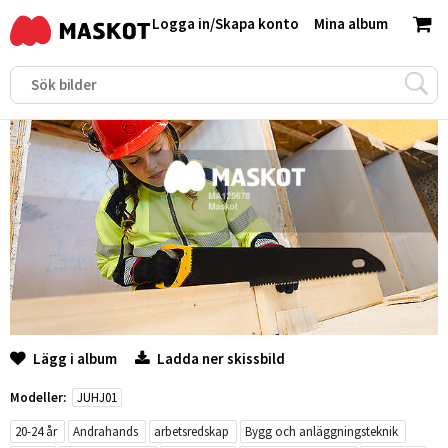
Logga in
/
Skapa konto
Mina album
Lägg i album
Ladda ner skissbild
Modeller:
JUHJ01
20-24 år
Andrahands
arbetsredskap
Bygg och anläggningsteknik