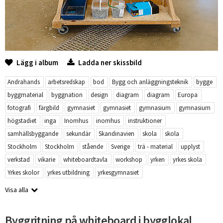
Lägg i album
Ladda ner skissbild
Andrahands
arbetsredskap
bod
Bygg och anläggningsteknik
bygge
byggmaterial
byggnation
design
diagram
diagram
Europa
fotografi
färgbild
gymnasiet
gymnasiet
gymnasium
gymnasium
högstadiet
inga
Inomhus
inomhus
instruktioner
samhällsbyggande
sekundär
Skandinavien
skola
skola
Stockholm
Stockholm
stående
Sverige
trä - material
upplyst
verkstad
vikarie
whiteboardtavla
workshop
yrken
yrkes skola
Yrkes skolor
yrkes utbildning
yrkesgymnasiet
Visa alla
Byggritning på whiteboard i bygglokal