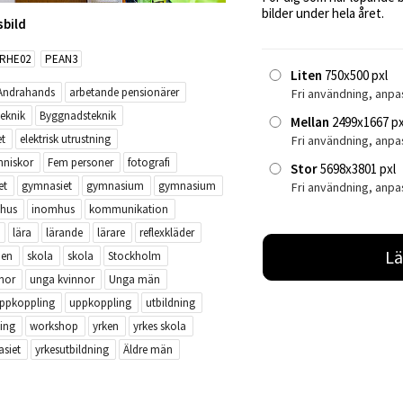
bilder under hela året.
sbild
RHE02
PEAN3
Liten
750x500 pxl
Andrahands
arbetande pensionärer
Fri användning, anpa
eknik
Byggnadsteknik
Mellan
2499x1667 px
et
elektrisk utrustning
Fri användning, anp
niskor
Fem personer
fotografi
Stor
5698x3801 pxl
et
gymnasiet
gymnasium
gymnasium
Fri användning, anpa
hus
inomhus
kommunikation
lära
lärande
lärare
reflexkläder
Lä
ien
skola
skola
Stockholm
nor
unga kvinnor
Unga män
ppkoppling
uppkoppling
utbildning
ing
workshop
yrken
yrkes skola
siet
yrkesutbildning
Äldre män