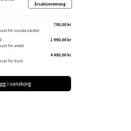
Årsabonnemang
790,00 kr
ssat för sociala medier
l
1 990,00 kr
assat för webb
4 490,00 kr
ssat för tryck
gg i varukorg