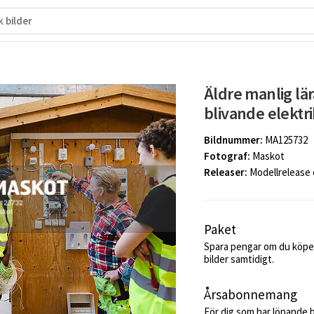
Äldre manlig lär
blivande elektr
Bildnummer:
MA125732
Fotograf:
Maskot
Releaser:
Modellrelease
Paket
Spara pengar om du köper
bilder samtidigt.
Årsabonnemang
För dig som har löpande 