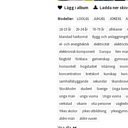
Lägg i album
Ladda ner skis
Modeller:
LOOL01
JUHJ01
JOKE01
A
18-19 år
20-24 år
70-79 år
afrikaner
blandad härkomst
Bygg och anläggningst
el- och energiteknik
elektricitet
elektricit
elektronisk komponent
Europa
fem män
färgbild
förklara
gemenskap
gymnasi
horisontell
högstadiet
Inlärning
Inom
koncentration
kretskort
kunskap
kurs
samhällsbyggande
sekundär
Skandinav
Stockholm
student
Sverige
Unga kvin
unga män
unga vuxna
Unga vuxna
u
verkstad
vikarie
vita personer
vägledn
Yrkes skolor
yrkes utbildning
yrkesgymna
äldre män
äldre vuxen
Visa alla