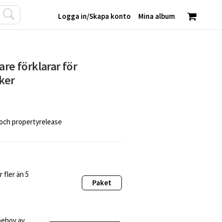
Logga in
/
Skapa konto
Mina album
are förklarar för
iker
 och propertyrelease
 fler än 5
Paket
behov av