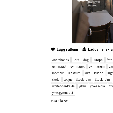
Lägg i album
Ladda ner skis
Andrahands
Bord
dag
Europa
foto
gymnasiet
gymnasiet
gymnasium
gy
inomhus
klassrum
kurs
lektion
lug
skola
solljus
Stockholm
Stockholm
whiteboardtavla
yrken
yrkes skola
Yrk
yrkesgymnasiet
Visa alla