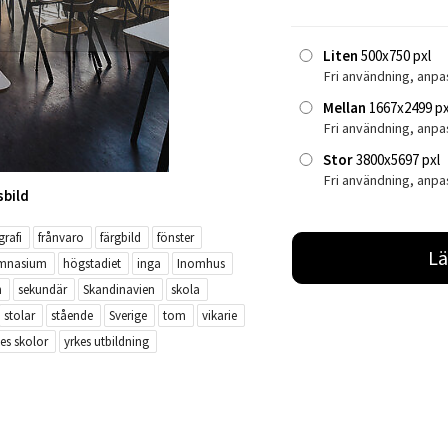
Liten
500x750 pxl
Fri användning, anpa
Mellan
1667x2499 px
Fri användning, anp
Stor
3800x5697 pxl
Fri användning, anpa
sbild
grafi
frånvaro
färgbild
fönster
Lä
mnasium
högstadiet
inga
Inomhus
n
sekundär
Skandinavien
skola
stolar
stående
Sverige
tom
vikarie
es skolor
yrkes utbildning