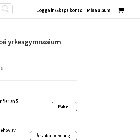
Logga in
/
Skapa konto
Mina album
 på yrkesgymnasium
se
 fler än 5
Paket
behov av
Årsabonnemang