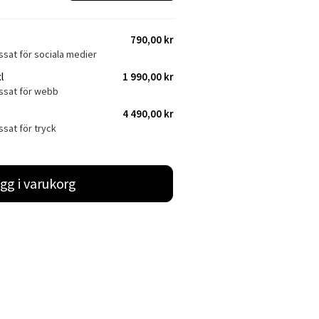
790,00 kr
ssat för sociala medier
l
1 990,00 kr
assat för webb
4 490,00 kr
ssat för tryck
gg i varukorg