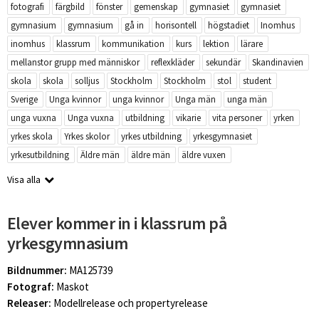
fotografi
färgbild
fönster
gemenskap
gymnasiet
gymnasiet
gymnasium
gymnasium
gå in
horisontell
högstadiet
Inomhus
inomhus
klassrum
kommunikation
kurs
lektion
lärare
mellanstor grupp med människor
reflexkläder
sekundär
Skandinavien
skola
skola
solljus
Stockholm
Stockholm
stol
student
Sverige
Unga kvinnor
unga kvinnor
Unga män
unga män
unga vuxna
Unga vuxna
utbildning
vikarie
vita personer
yrken
yrkes skola
Yrkes skolor
yrkes utbildning
yrkesgymnasiet
yrkesutbildning
Äldre män
äldre män
äldre vuxen
Visa alla
Elever kommer in i klassrum på
yrkesgymnasium
Bildnummer:
MA125739
Fotograf:
Maskot
Releaser:
Modellrelease och propertyrelease