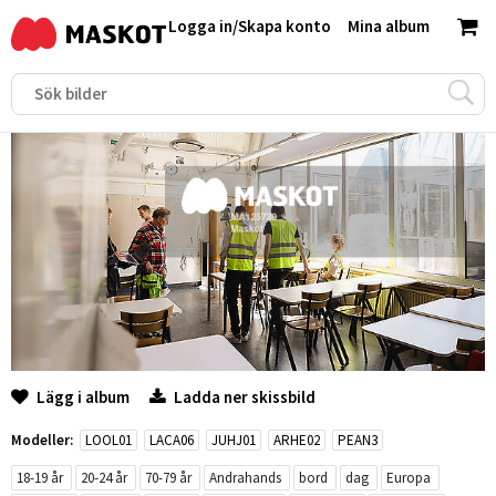
Logga in
/
Skapa konto
Mina album
Lägg i album
Ladda ner skissbild
Modeller:
LOOL01
LACA06
JUHJ01
ARHE02
PEAN3
18-19 år
20-24 år
70-79 år
Andrahands
bord
dag
Europa