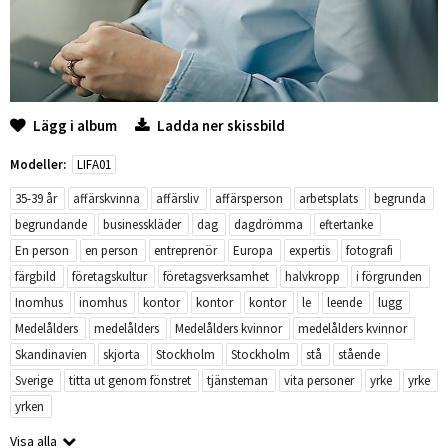
Lägg i album
Ladda ner skissbild
Modeller:
LIFA01
35-39 år
affärskvinna
affärsliv
affärsperson
arbetsplats
begrunda
begrundande
businesskläder
dag
dagdrömma
eftertanke
En person
en person
entreprenör
Europa
expertis
fotografi
färgbild
företagskultur
företagsverksamhet
halvkropp
i förgrunden
Inomhus
inomhus
kontor
kontor
kontor
le
leende
lugg
Medelålders
medelålders
Medelålders kvinnor
medelålders kvinnor
Skandinavien
skjorta
Stockholm
Stockholm
stå
stående
Sverige
titta ut genom fönstret
tjänsteman
vita personer
yrke
yrke
yrken
Visa alla