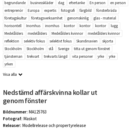
begrundande
businesskläder
dag
eftertanke
En person
en person
entreprenör
Europa
expertis
fotografi
färgbild
fönsterbräda
företagskultur
företagsverksamhet
genomskinlig
glas - material
horisontell
Inomhus
inomhus
kontor
kontor
kontor
lugg
Medelålders
medelålders
Medelålders kvinnor
medelålders kvinnor
reflektion
selektiv fokus
selektivt fokus
Skandinavien
skjorta
Stockholm
Stockholm
stå
Sverige
titta ut genom fönstret
tjänsteman
trekvart
trekvarts längd
vita personer
yrke
yrke
yrken
Visa alla
Nedstämd affärskvinna kollar ut
genom fönster
Bildnummer:
MA125763
Fotograf:
Maskot
Releaser:
Modellrelease och propertyrelease