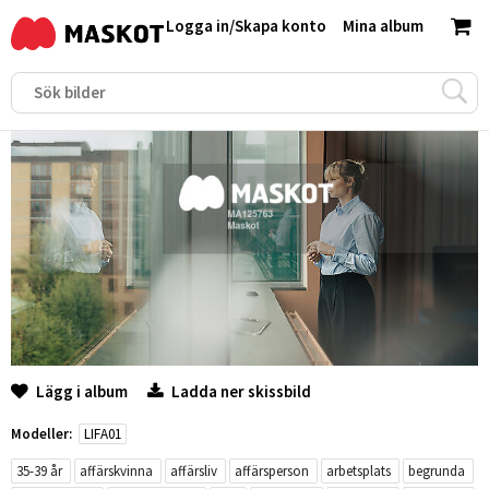
Logga in
/
Skapa konto
Mina album
Lägg i album
Ladda ner skissbild
Modeller:
LIFA01
35-39 år
affärskvinna
affärsliv
affärsperson
arbetsplats
begrunda