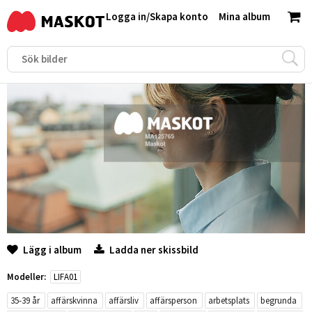
Logga in
/
Skapa konto
Mina album
Lägg i album
Ladda ner skissbild
Modeller:
LIFA01
35-39 år
affärskvinna
affärsliv
affärsperson
arbetsplats
begrunda