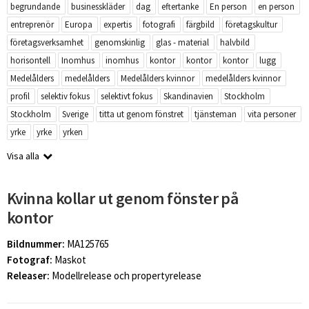
begrundande
businesskläder
dag
eftertanke
En person
en person
entreprenör
Europa
expertis
fotografi
färgbild
företagskultur
företagsverksamhet
genomskinlig
glas - material
halvbild
horisontell
Inomhus
inomhus
kontor
kontor
kontor
lugg
Medelålders
medelålders
Medelålders kvinnor
medelålders kvinnor
profil
selektiv fokus
selektivt fokus
Skandinavien
Stockholm
Stockholm
Sverige
titta ut genom fönstret
tjänsteman
vita personer
yrke
yrke
yrken
Visa alla
Kvinna kollar ut genom fönster på
kontor
Bildnummer:
MA125765
Fotograf:
Maskot
Releaser:
Modellrelease och propertyrelease