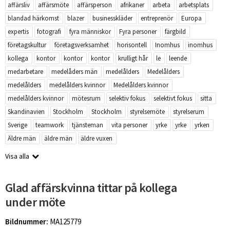
affärsliv
affärsmöte
affärsperson
afrikaner
arbeta
arbetsplats
blandad härkomst
blazer
businesskläder
entreprenör
Europa
expertis
fotografi
fyra människor
Fyra personer
färgbild
företagskultur
företagsverksamhet
horisontell
Inomhus
inomhus
kollega
kontor
kontor
kontor
krulligt hår
le
leende
medarbetare
medelåders män
medelålders
Medelålders
medelålders
medelålders kvinnor
Medelålders kvinnor
medelålders kvinnor
mötesrum
selektiv fokus
selektivt fokus
sitta
Skandinavien
Stockholm
Stockholm
styrelsemöte
styrelserum
Sverige
teamwork
tjänsteman
vita personer
yrke
yrke
yrken
Äldre män
äldre män
äldre vuxen
Visa alla
Glad affärskvinna tittar på kollega
under möte
Bildnummer:
MA125779