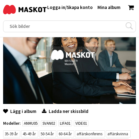
Logga in
/
Skapa konto
Mina album
Lägg i album
Ladda ner skissbild
Modeller:
ANMU05
SVAN02
LIFA01
VIDE01
35-39 år
45-49 år
50-54 år
60-64 år
affärskonferens
affärskvinna