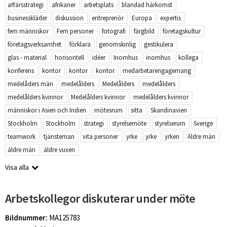
affärsstrategi
afrikaner
arbetsplats
blandad härkomst
businesskläder
diskussion
entreprenör
Europa
expertis
fem människor
Fem personer
fotografi
färgbild
företagskultur
företagsverksamhet
förklara
genomskinlig
gestikulera
glas - material
horisontell
idéer
Inomhus
inomhus
kollega
konferens
kontor
kontor
kontor
medarbetarengagemang
medelåders män
medelålders
Medelålders
medelålders
medelålders kvinnor
Medelålders kvinnor
medelålders kvinnor
människor i Asien och Indien
mötesrum
sitta
Skandinavien
Stockholm
Stockholm
strategi
styrelsemöte
styrelserum
Sverige
teamwork
tjänsteman
vita personer
yrke
yrke
yrken
Äldre män
äldre män
äldre vuxen
Visa alla
Arbetskollegor diskuterar under möte
Bildnummer:
MA125783