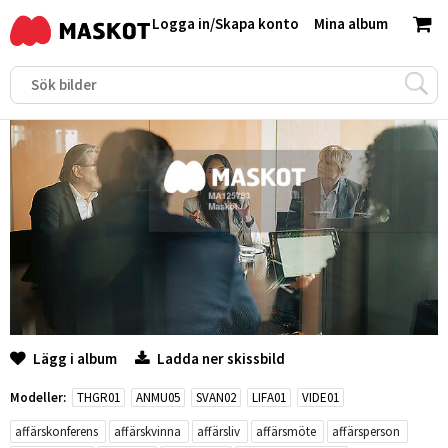
Logga in
/
Skapa konto
Mina album
Lägg i album
Ladda ner skissbild
Modeller:
THGR01
ANMU05
SVAN02
LIFA01
VIDE01
affärskonferens
affärskvinna
affärsliv
affärsmöte
affärsperson