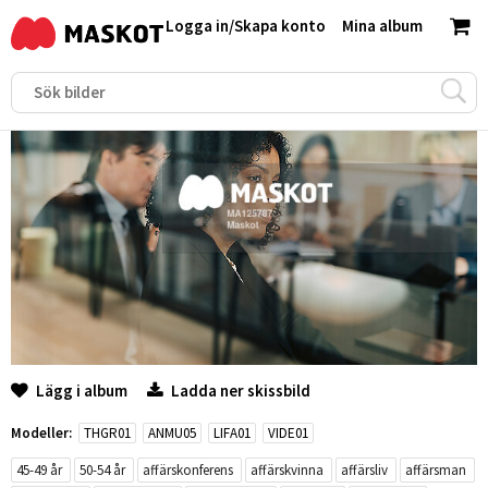
Logga in
/
Skapa konto
Mina album
Lägg i album
Ladda ner skissbild
Modeller:
THGR01
ANMU05
LIFA01
VIDE01
45-49 år
50-54 år
affärskonferens
affärskvinna
affärsliv
affärsman