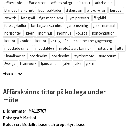
affärsmöte
affärsperson
affärsstrategi
afrikaner
arbetsplats
blandad härkomst
businesskläder
diskussion
entreprenör
Europa
expertis
fotografi
fyra människor
Fyra personer
färgbild
företagskultur
företagsverksamhet
genomskinlig
glas - material
horisontell
idéer
Inomhus
inomhus
kollega
koncentration
kontor
kontor
kontor
krulligt hår
medarbetarengagemang
medelåders män
medelålders
medelålders kvinnor
mötesrum
sitta
Skandinavien
Stockholm
Stockholm
styrelsemöte
styrelserum
Sverige
teamwork
tjänsteman
yrke
yrke
yrken
Visa alla
Affärskvinna tittar på kollega under
möte
Bildnummer:
MA125787
Fotograf:
Maskot
Releaser:
Modellrelease och propertyrelease