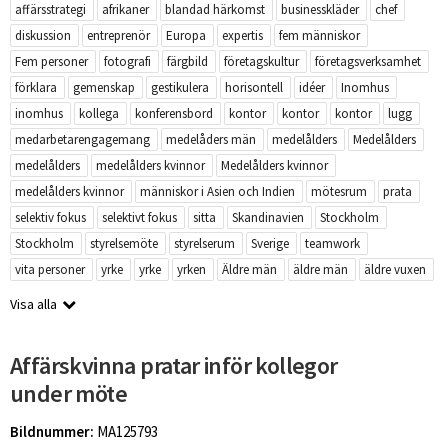
affärsstrategi
afrikaner
blandad härkomst
businesskläder
chef
diskussion
entreprenör
Europa
expertis
fem människor
Fem personer
fotografi
färgbild
företagskultur
företagsverksamhet
förklara
gemenskap
gestikulera
horisontell
idéer
Inomhus
inomhus
kollega
konferensbord
kontor
kontor
kontor
lugg
medarbetarengagemang
medelåders män
medelålders
Medelålders
medelålders
medelålders kvinnor
Medelålders kvinnor
medelålders kvinnor
människor i Asien och Indien
mötesrum
prata
selektiv fokus
selektivt fokus
sitta
Skandinavien
Stockholm
Stockholm
styrelsemöte
styrelserum
Sverige
teamwork
vita personer
yrke
yrke
yrken
Äldre män
äldre män
äldre vuxen
Visa alla
Affärskvinna pratar inför kollegor
under möte
Bildnummer:
MA125793