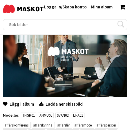
Logga in
/
Skapa konto
Mina album
Lägg i album
Ladda ner skissbild
Modeller:
THGR01
ANMU05
SVAN02
LIFA01
affärskonferens
affärskvinna
affärsliv
affärsmöte
affärsperson