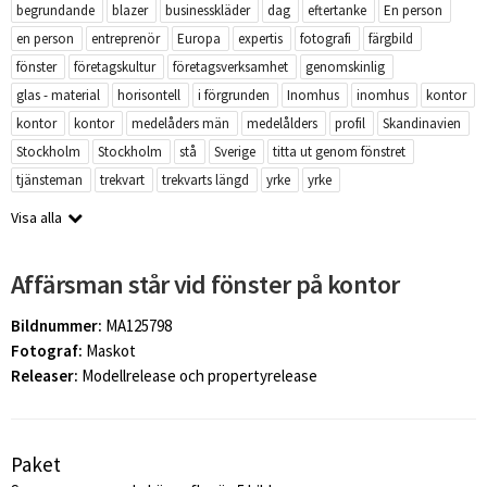
begrundande
blazer
businesskläder
dag
eftertanke
En person
en person
entreprenör
Europa
expertis
fotografi
färgbild
fönster
företagskultur
företagsverksamhet
genomskinlig
glas - material
horisontell
i förgrunden
Inomhus
inomhus
kontor
kontor
kontor
medelåders män
medelålders
profil
Skandinavien
Stockholm
Stockholm
stå
Sverige
titta ut genom fönstret
tjänsteman
trekvart
trekvarts längd
yrke
yrke
Visa alla
Affärsman står vid fönster på kontor
Bildnummer:
MA125798
Fotograf:
Maskot
Releaser:
Modellrelease och propertyrelease
Paket