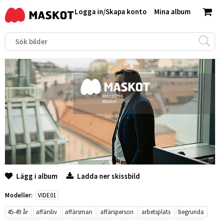
Logga in
/
Skapa konto
Mina album
Lägg i album
Ladda ner skissbild
Modeller:
VIDE01
45-49 år
affärsliv
affärsman
affärsperson
arbetsplats
begrunda