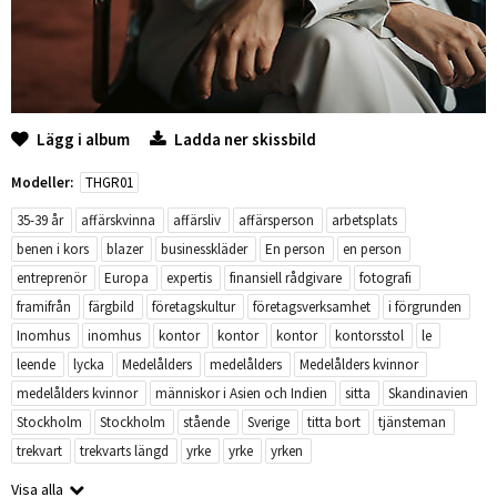
Lägg i album
Ladda ner skissbild
Modeller:
THGR01
35-39 år
affärskvinna
affärsliv
affärsperson
arbetsplats
benen i kors
blazer
businesskläder
En person
en person
entreprenör
Europa
expertis
finansiell rådgivare
fotografi
framifrån
färgbild
företagskultur
företagsverksamhet
i förgrunden
Inomhus
inomhus
kontor
kontor
kontor
kontorsstol
le
leende
lycka
Medelålders
medelålders
Medelålders kvinnor
medelålders kvinnor
människor i Asien och Indien
sitta
Skandinavien
Stockholm
Stockholm
stående
Sverige
titta bort
tjänsteman
trekvart
trekvarts längd
yrke
yrke
yrken
Visa alla